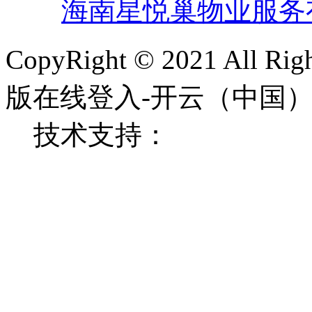
海南星悦巢物业服务
CopyRight © 2021 All
版在线登入-开云（中
技术支持：