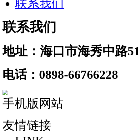
联系我们
联系我们
地址：海口市海秀中路51
电话：0898-66766228
手机版网站
友情链接