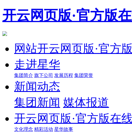
开云网页版·官方版
网站开云网页版·官方
走进星华
集团简介
旗下公司
发展历程
集团荣誉
新闻动态
集团新闻
媒体报道
开云网页版·官方版在
文化理念
精彩活动
星华故事