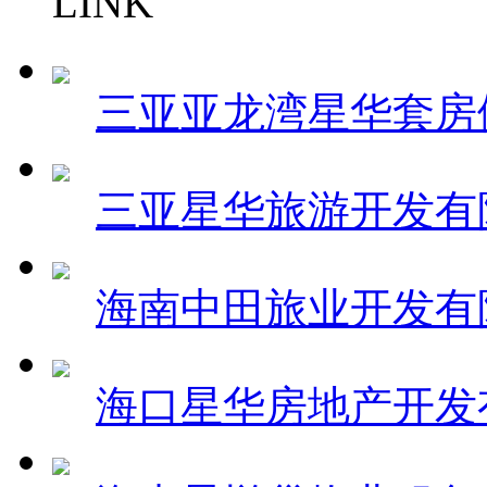
LINK
三亚亚龙湾星华套房
三亚星华旅游开发有
海南中田旅业开发有
海口星华房地产开发