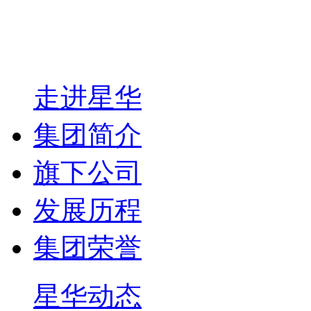
走进星华
集团简介
旗下公司
发展历程
集团荣誉
星华动态