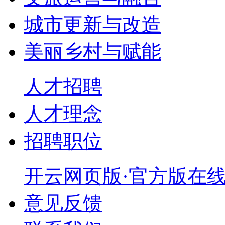
城市更新与改造
美丽乡村与赋能
人才招聘
人才理念
招聘职位
开云网页版·官方版在
意见反馈