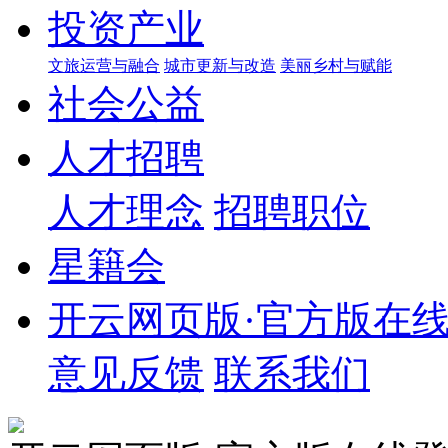
投资产业
文旅运营与融合
城市更新与改造
美丽乡村与赋能
社会公益
人才招聘
人才理念
招聘职位
星籍会
开云网页版·官方版在
意见反馈
联系我们