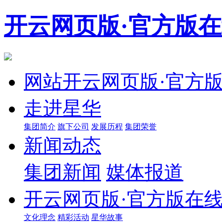
开云网页版·官方版
网站开云网页版·官方
走进星华
集团简介
旗下公司
发展历程
集团荣誉
新闻动态
集团新闻
媒体报道
开云网页版·官方版在
文化理念
精彩活动
星华故事