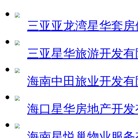
三亚亚龙湾星华套房
三亚星华旅游开发有
海南中田旅业开发有
海口星华房地产开发
海南星悦巢物业服务