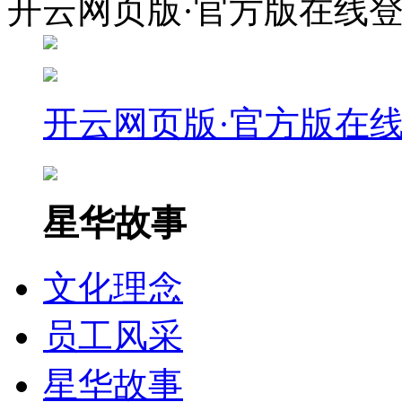
开云网页版·官方版在线
开云网页版·官方版在
星华故事
文化理念
员工风采
星华故事