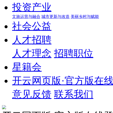
投资产业
文旅运营与融合
城市更新与改造
美丽乡村与赋能
社会公益
人才招聘
人才理念
招聘职位
星籍会
开云网页版·官方版在
意见反馈
联系我们