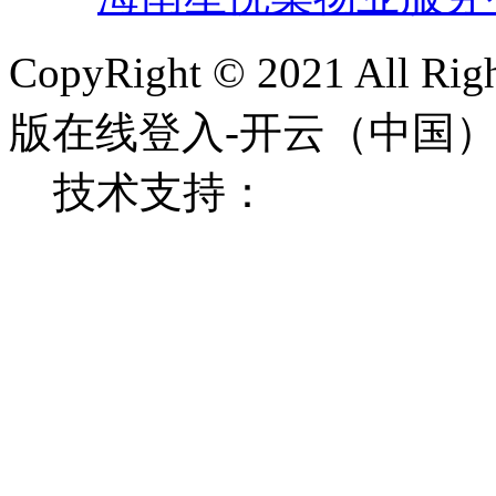
CopyRight © 2021 All
版在线登入-开云（中
技术支持：