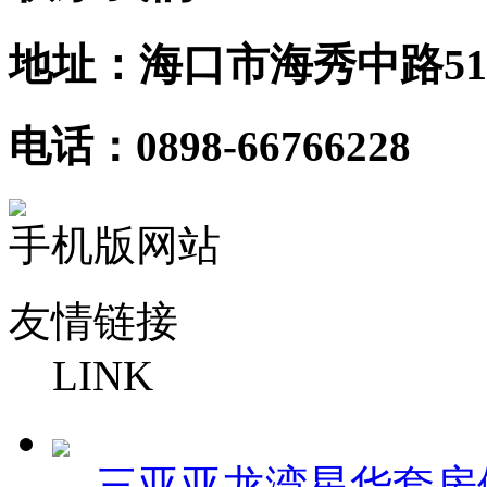
地址：海口市海秀中路51
电话：0898-66766228
手机版网站
友情链接
LINK
三亚亚龙湾星华套房