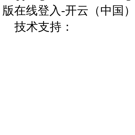
版在线登入-开云（中
技术支持：