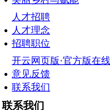
人才招聘
人才理念
招聘职位
开云网页版·官方版在
意见反馈
联系我们
联系我们