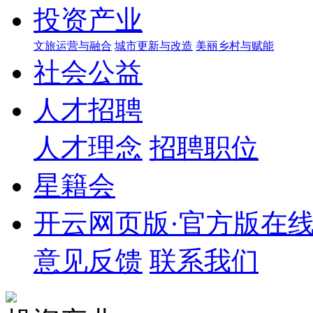
投资产业
文旅运营与融合
城市更新与改造
美丽乡村与赋能
社会公益
人才招聘
人才理念
招聘职位
星籍会
开云网页版·官方版在
意见反馈
联系我们