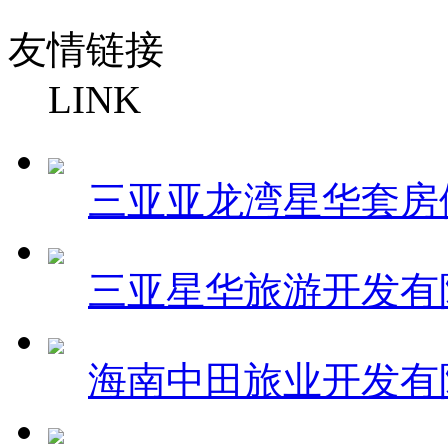
友情链接
LINK
三亚亚龙湾星华套房
三亚星华旅游开发有
海南中田旅业开发有