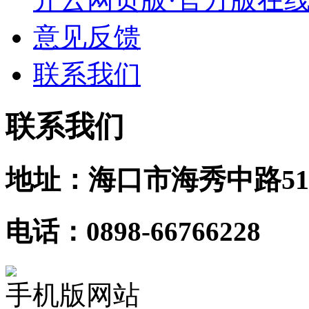
意见反馈
联系我们
联系我们
地址：海口市海秀中路51
电话：0898-66766228
手机版网站