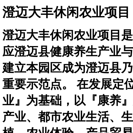
澄迈大丰休闲农业项目
澄迈大丰休闲农业项目是
应澄迈县健康养生产业与
建立本园区成为澄迈县乃
重要示范点。 在发展定
业』为基础，以『康养』
产业、都市农业生活、生