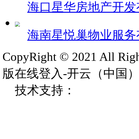
海口星华房地产开发
海南星悦巢物业服务
CopyRight © 2021 All
版在线登入-开云（中
技术支持：