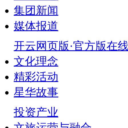
集团新闻
媒体报道
开云网页版·官方版在
文化理念
精彩活动
星华故事
投资产业
文旅运营与融合